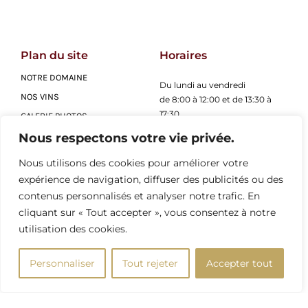
Plan du site
Horaires
NOTRE DOMAINE
Du lundi au vendredi
NOS VINS
de 8:00 à 12:00 et de 13:30 à
17:30
GALERIE PHOTOS
ACTUALITÉS
Nous respectons votre vie privée.
Adresse
CONTACT
Nous utilisons des cookies pour améliorer votre
4 Route de Nuits St Georges,
expérience de navigation, diffuser des publicités ou des
21700 Premeaux-Prissey
contenus personnalisés et analyser notre trafic. En
cliquant sur « Tout accepter », vous consentez à notre
Contact
utilisation des cookies.
Tél. 03 80 61 13 78
Email : contact@domainedupasquier.com
Personnaliser
Tout rejeter
Accepter tout
Réseaux