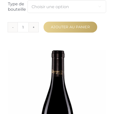
Type de

bouteille
AJOUTER AU PANIER
quantité
de
Nuits-
Saint-
Georges