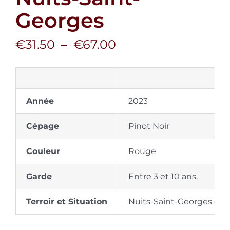
Panier
Georges
Plage
€
31.50
–
€
67.00
Mon Compte
de
prix :
€31.50
Année
à
2023
€67.00
Cépage
Pinot Noir
Couleur
Rouge
Garde
Entre 3 et 10 ans.
Terroir et Situation
Nuits-Saint-Georges et 