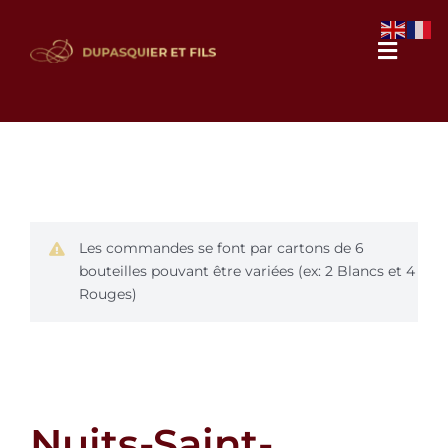
Passer
au
Naviga
contenu
à
bascul
Notre domaine
Nos vins
Les commandes se font par cartons de 6
Galerie photos
bouteilles pouvant être variées (ex: 2 Blancs et 4
Rouges)
Actualités
Contact
Nuits-Saint-