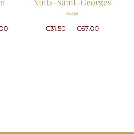
on
Nuits-Saint-Georges
Rouge
Plage
Plage
.00
€
31.50
–
€
67.00
de
de
prix :
prix :
€30.00
€31.50
à
à
€64.00
€67.00