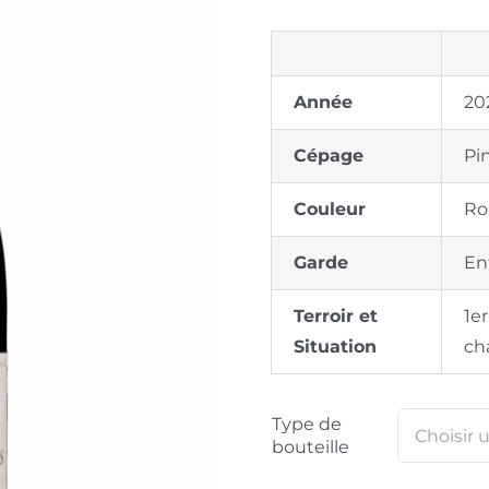
Année
20
Cépage
Pi
Couleur
Ro
Garde
Ent
Terroir et
1er
Situation
ch
Type de
bouteille