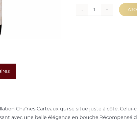
AJO
quantité
de
Nuits-
Saint-
Georges
1er
Cru
ires
Les
Vaucrains
ation Chaînes Carteaux qui se situe juste à côté. Celui-c
ssant avec une belle élégance en bouche.Récompensé dep