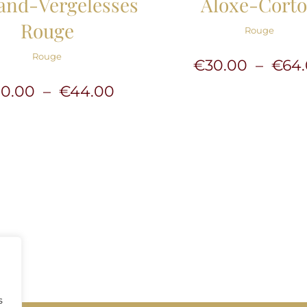
and-Vergelesses
Aloxe-Cort
Rouge
Rouge
Rouge
€
30.00
–
€
64
Plage
20.00
–
€
44.00
de
prix :
€20.00
à
€44.00
s