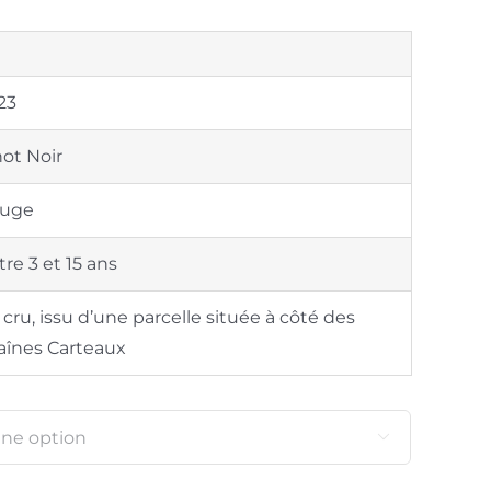
de
prix :
€43.00
23
à
€90.00
not Noir
uge
re 3 et 15 ans
 cru, issu d’une parcelle située à côté des
aînes Carteaux
