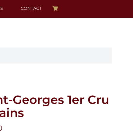
ÉS
CONTACT
nt-Georges 1er Cru
ains
Plage
0