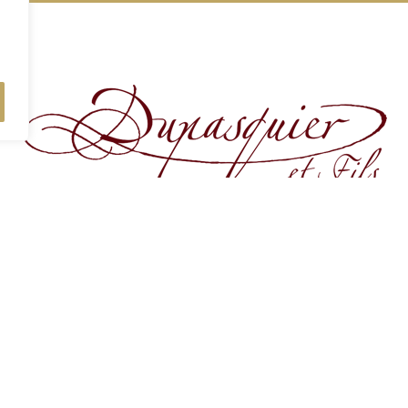
Horaires
Cont
Du lundi au vendredi
Tél. 03 
de 8:00 à 12:00 et de 13:30 à 17:30
Email 
Adresse
Rése
4 Route de Nuits St Georges,
21700 Premeaux-Prissey