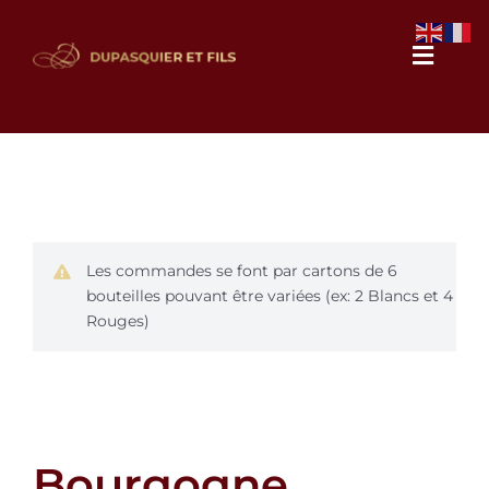
Passer
au
Naviga
contenu
à
bascul
Notre domaine
Nos vins
Les commandes se font par cartons de 6
Galerie photos
bouteilles pouvant être variées (ex: 2 Blancs et 4
Rouges)
Actualités
Contact
Bourgogne