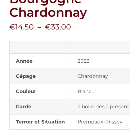
Panier
Chardonnay
Plage
€
14.50
–
€
33.00
Mon Compte
de
prix :
€14.50
Année
à
2023
€33.00
Cépage
Chardonnay
Couleur
Blanc
Garde
à boire dès à présent ou 
Terroir et Situation
Premeaux-Prissey