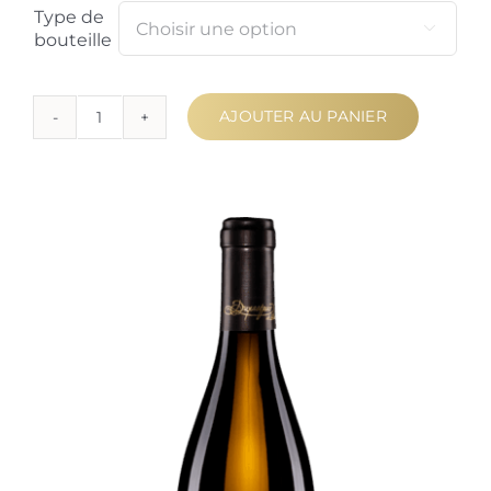
Type de

bouteille
AJOUTER AU PANIER
quantité
de
Bourgogne
Chardonnay