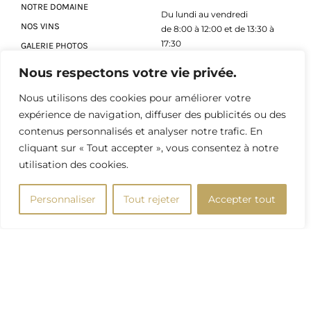
NOTRE DOMAINE
Du lundi au vendredi
NOS VINS
de 8:00 à 12:00 et de 13:30 à
17:30
GALERIE PHOTOS
ACTUALITÉS
Nous respectons votre vie privée.
Adresse
CONTACT
Nous utilisons des cookies pour améliorer votre
4 Route de Nuits St Georges,
expérience de navigation, diffuser des publicités ou des
21700 Premeaux-Prissey
contenus personnalisés et analyser notre trafic. En
Contact
cliquant sur « Tout accepter », vous consentez à notre
utilisation des cookies.
Tél. 03 80 61 13 78
Email : contact@domainedupasquier.com
Personnaliser
Tout rejeter
Accepter tout
Réseaux