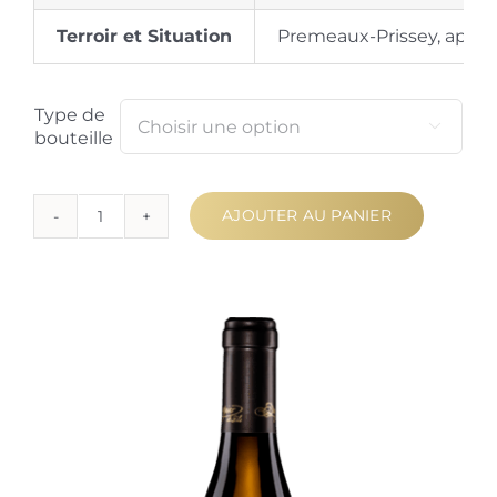
Terroir et Situation
Premeaux-Prissey, appell
Type de

bouteille
AJOUTER AU PANIER
quantité
de
Nuits-
Saint-
Georges
1er
Cru
Les
Terres