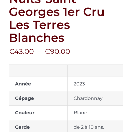
Panier
Georges 1er Cru
Les Terres
Mon Compte
Blanches
Plage
€
43.00
–
€
90.00
de
prix :
€43.00
Année
à
2023
€90.00
Cépage
Chardonnay
Couleur
Blanc
Garde
de 2 à 10 ans.