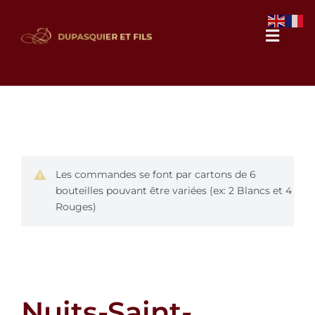
Passer
au
Naviga
contenu
à
bascul
Notre domaine
Nos vins
Les commandes se font par cartons de 6
Galerie photos
bouteilles pouvant être variées (ex: 2 Blancs et 4
Rouges)
Actualités
Contact
Nuits-Saint-