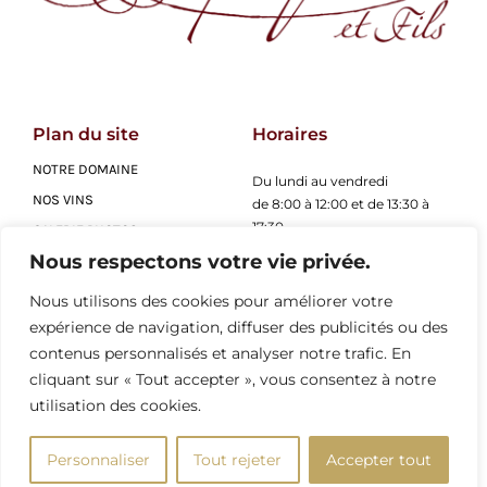
Plan du site
Horaires
NOTRE DOMAINE
Du lundi au vendredi
NOS VINS
de 8:00 à 12:00 et de 13:30 à
17:30
GALERIE PHOTOS
Nous respectons votre vie privée.
ACTUALITÉS
Adresse
CONTACT
Nous utilisons des cookies pour améliorer votre
4 Route de Nuits St Georges,
expérience de navigation, diffuser des publicités ou des
21700 Premeaux-Prissey
contenus personnalisés et analyser notre trafic. En
cliquant sur « Tout accepter », vous consentez à notre
Contact
utilisation des cookies.
Tél. 03 80 61 13 78
Email : contact@domainedupasquier.com
Personnaliser
Tout rejeter
Accepter tout