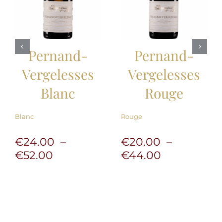
Pernand-
Pernand-
Vergelesses
Vergelesses
Blanc
Rouge
Blanc
Rouge
€
24.00
–
€
20.00
–
Plage
Plage
€
52.00
€
44.00
de
de
prix :
prix :
€24.00
€20.00
à
à
€52.00
€44.00