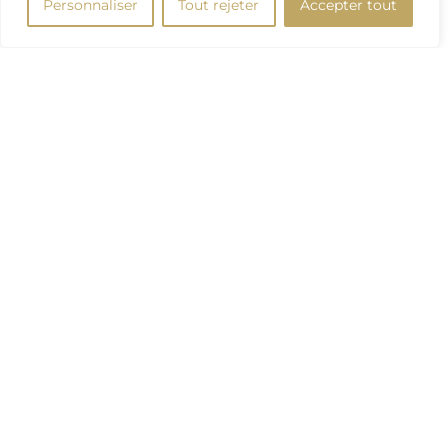
Personnaliser
Tout rejeter
Accepter tout
Plan du site
Horaires
NOTRE DOMAINE