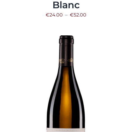
Blanc
Plage
€
24.00
–
€
52.00
de
prix :
€24.00
à
€52.00