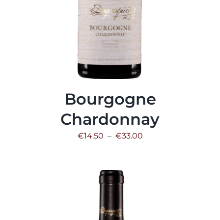
Bourgogne
Chardonnay
Plage
€
14.50
–
€
33.00
de
prix :
€14.50
à
€33.00