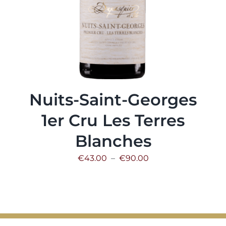
Nuits-Saint-Georges
1er Cru Les Terres
Blanches
Plage
€
43.00
–
€
90.00
de
prix :
€43.00
à