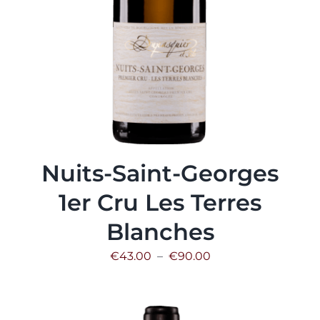
Nuits-Saint-Georges
1er Cru Les Terres
Blanches
Plage
€
43.00
–
€
90.00
de
prix :
€43.00