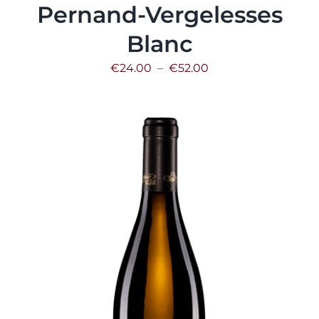
Pernand-Vergelesses
Blanc
Plage
€
24.00
–
€
52.00
de
prix :
€24.00
à
€52.00