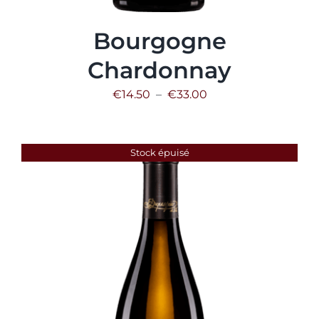
Bourgogne
Chardonnay
Plage
€
14.50
–
€
33.00
de
prix :
Stock épuisé
€14.50
à
€33.00