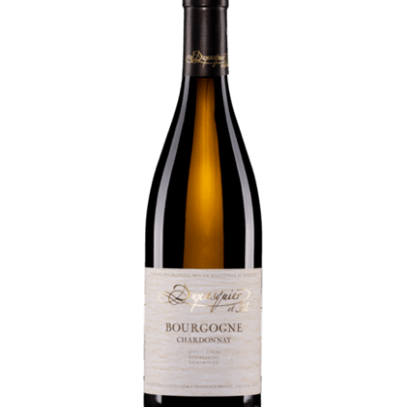
à
€90.00