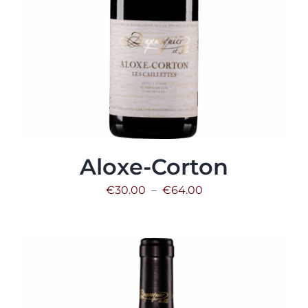
Aloxe-Corton
Plage
€
30.00
–
€
64.00
de
prix :
€30.00
à
€64.00