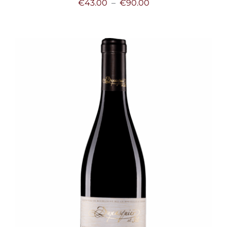
Plage
€
43.00
–
€
90.00
de
prix :
€43.00
à
€90.00