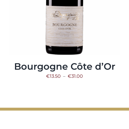
Bourgogne Côte d’Or
Plage
€
13.50
–
€
31.00
de
prix :
€13.50
à
€31.00