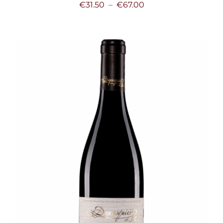
Plage
€
31.50
–
€
67.00
de
prix :
€31.50
à
€67.00