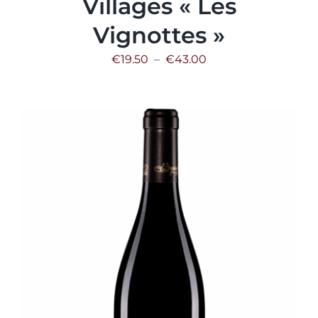
Villages « Les
Vignottes »
Plage
€
19.50
–
€
43.00
de
prix :
€19.50
à
€43.00