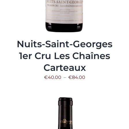
Nuits-Saint-Georges
1er Cru Les Chaînes
Carteaux
Plage
€
40.00
–
€
84.00
de
prix :
€40.00
à
€84.00