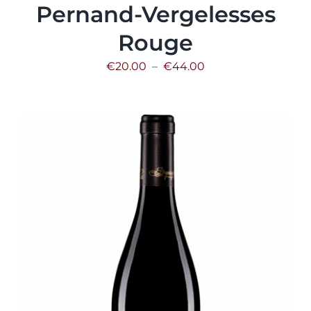
Pernand-Vergelesses
Rouge
Plage
€
20.00
–
€
44.00
de
prix :
€20.00
à
€44.00