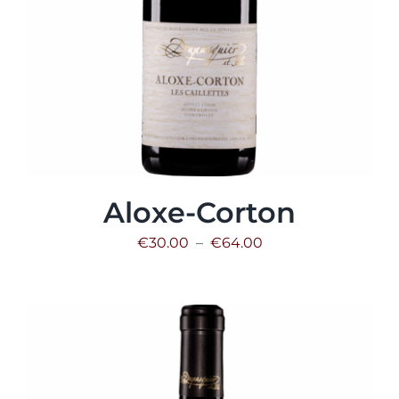
Aloxe-Corton
Plage
€
30.00
–
€
64.00
de
prix :
€30.00
à
€64.00