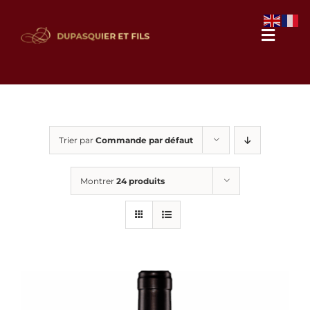
Passer
au
Naviga
contenu
à
bascul
Notre domaine
Nos vins
Trier par
Commande par défaut
Montrer
24 produits
Galerie photos
Actualités
Contact