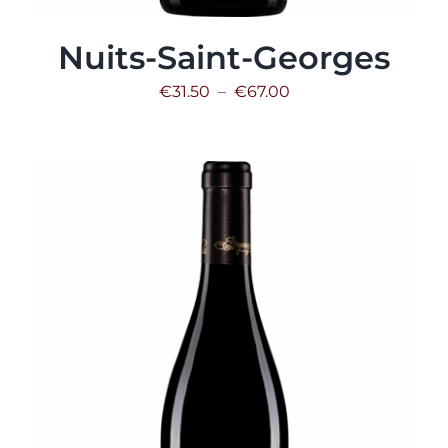
Nuits-Saint-Georges
Plage
€
31.50
–
€
67.00
de
prix :
€31.50
à
€67.00