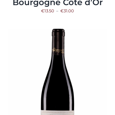
Bourgogne Côte d’Or
Plage
€
13.50
–
€
31.00
de
prix :
€13.50
à
€31.00