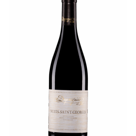
à
€84.00