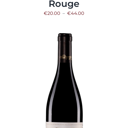
Rouge
Plage
€
20.00
–
€
44.00
de
prix :
€20.00
à
€44.00