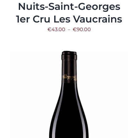
Nuits-Saint-Georges
1er Cru Les Vaucrains
Plage
€
43.00
–
€
90.00
de
prix :
€43.00
à
€90.00