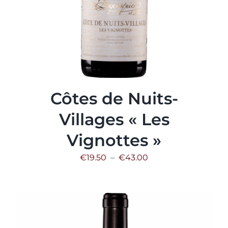
Côtes de Nuits-
Villages « Les
Vignottes »
Plage
€
19.50
–
€
43.00
de
prix :
€19.50
à