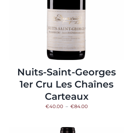
Nuits-Saint-Georges
1er Cru Les Chaînes
Carteaux
Plage
€
40.00
–
€
84.00
de
prix :
€40.00