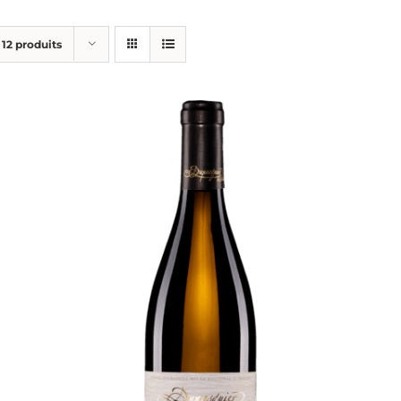
r
12 produits