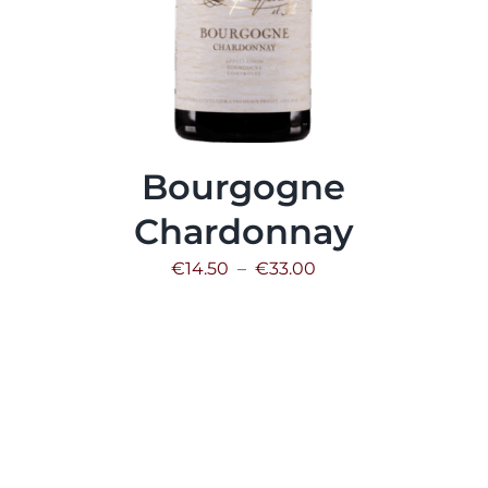
Bourgogne
Chardonnay
Plage
€
14.50
–
€
33.00
de
prix :
€14.50
à
€33.00