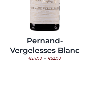
Pernand-
Vergelesses Blanc
Plage
€
24.00
–
€
52.00
de
prix :
€24.00
à
€52.00