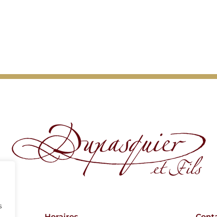
s
Horaires
Cont